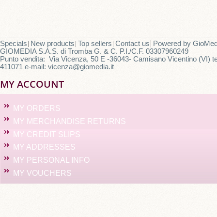
Specials
New products
Top sellers
Contact us
Powered by
GioMed
GIOMEDIA S.A.S. di Tromba G. & C. P.I./C.F. 03307960249
Punto vendita: Via Vicenza, 50 E -36043- Camisano Vicentino (VI) te
411071 e-mail: vicenza@giomedia.it
MY ACCOUNT
MY ORDERS
MY MERCHANDISE RETURNS
MY CREDIT SLIPS
MY ADDRESSES
MY PERSONAL INFO
MY VOUCHERS