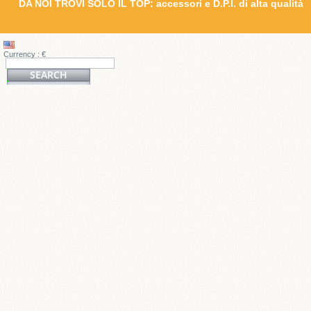
DA NOI TROVI SOLO IL TOP: accessori e D.P.I. di alta qualità
Currency : €