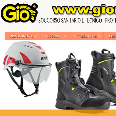
ABBIGLIAMENTO
ACCESSORI
ATTREZZATURE
IDEE
»
»
»