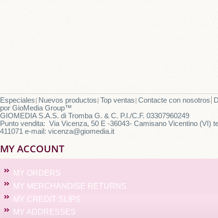
Especiales
Nuevos productos
Top ventas
Contacte con nosotros
D
por
GioMedia Group
™
GIOMEDIA S.A.S. di Tromba G. & C. P.I./C.F. 03307960249
Punto vendita: Via Vicenza, 50 E -36043- Camisano Vicentino (VI) te
411071 e-mail: vicenza@giomedia.it
MY ACCOUNT
MY ORDERS
MY MERCHANDISE RETURNS
MY CREDIT SLIPS
MY ADDRESSES