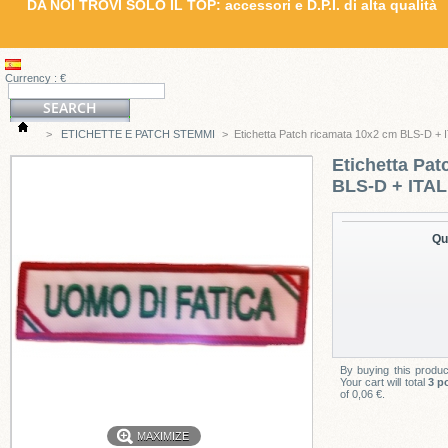
DA NOI TROVI SOLO IL TOP: accessori e D.P.I. di alta qualità
Currency : €
>
ETICHETTE E PATCH STEMMI
>
Etichetta Patch ricamata 10x2 cm BLS-D + 
Etichetta Pat
BLS-D + ITAL
Qu
By buying this produ
Your cart will total
3
po
of
0,06 €
.
MAXIMIZE