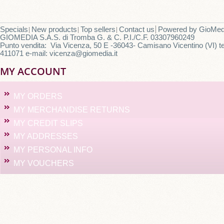
Specials
New products
Top sellers
Contact us
Powered by
GioMed
GIOMEDIA S.A.S. di Tromba G. & C. P.I./C.F. 03307960249
Punto vendita: Via Vicenza, 50 E -36043- Camisano Vicentino (VI) te
411071 e-mail: vicenza@giomedia.it
MY ACCOUNT
MY ORDERS
MY MERCHANDISE RETURNS
MY CREDIT SLIPS
MY ADDRESSES
MY PERSONAL INFO
MY VOUCHERS