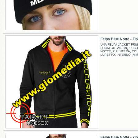
Felpa Blue Notte - Zip -
UNA FELPA JACKET FRUI
LOOM GR. 280/MQ DI C
NOTTE, ZIP INTERA, CO
LUPETTO, INTERNO IN M
Felpa Blue Notte - Zip -