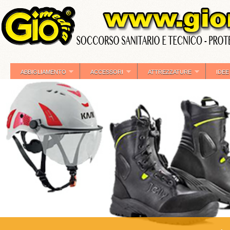
ABBIGLIAMENTO
ACCESSORI
ATTREZZATURE
IDEE
»
»
»