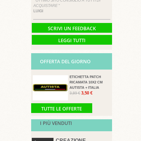
" OTTIMO SITO CONSIGLIO A TUTTI DI
ACQUISTARE
"
LUIGI
SCRIVI UN FEEDBACK
LEGGI TUTTI
OFFERTA DEL GIORNO
ETICHETTA PATCH
RICAMATA 10X2 CM
AUTISTA + ITALIA
3,50 €
3,89 €
TUTTE LE OFFERTE
I PIÙ VENDUTI
CREAZIONE