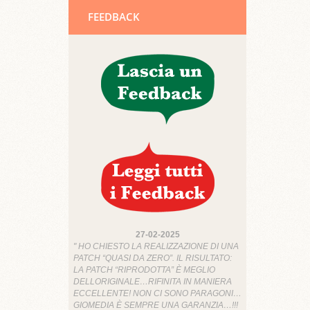
FEEDBACK
27-02-2025
" HO CHIESTO LA REALIZZAZIONE DI UNA
PATCH “QUASI DA ZERO”. IL RISULTATO:
LA PATCH “RIPRODOTTA” È MEGLIO
DELLORIGINALE…RIFINITA IN MANIERA
ECCELLENTE! NON CI SONO PARAGONI…
GIOMEDIA È SEMPRE UNA GARANZIA…!!!