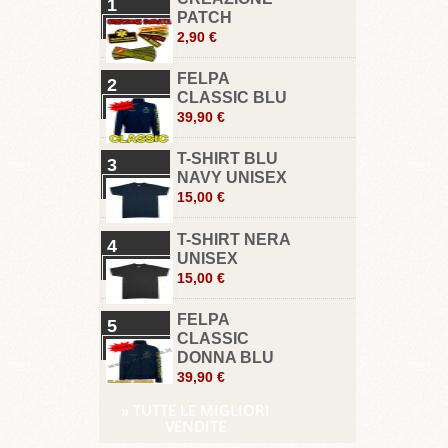
1
PATCH
2,90 €
FELPA
2
CLASSIC BLU
39,90 €
T-SHIRT BLU
3
NAVY UNISEX
15,00 €
T-SHIRT NERA
4
UNISEX
15,00 €
FELPA
5
CLASSIC
DONNA BLU
39,90 €
» TUTTE LE MIGLIORI
VENDITE