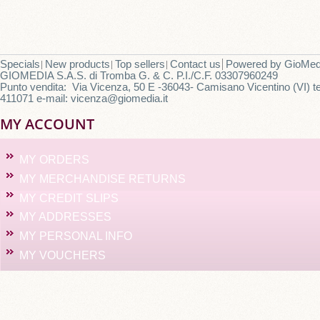
Specials
New products
Top sellers
Contact us
Powered by
GioMed
GIOMEDIA S.A.S. di Tromba G. & C. P.I./C.F. 03307960249
Punto vendita: Via Vicenza, 50 E -36043- Camisano Vicentino (VI) te
411071 e-mail: vicenza@giomedia.it
MY ACCOUNT
MY ORDERS
MY MERCHANDISE RETURNS
MY CREDIT SLIPS
MY ADDRESSES
MY PERSONAL INFO
MY VOUCHERS