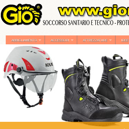
ABBIGLIAMENTO
ACCESSORI
ATTREZZATURE
IDEE
»
»
»