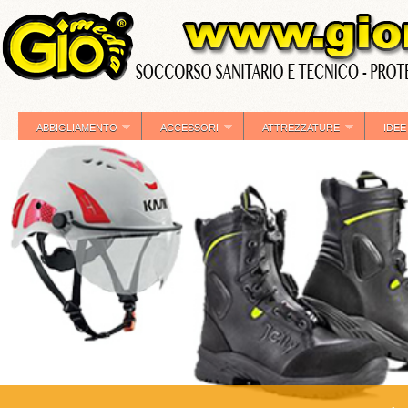
ABBIGLIAMENTO
ACCESSORI
ATTREZZATURE
IDEE
»
»
»