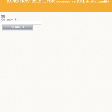
DA NOI TROVI SOLO IL TOP: accessori e D.P.I. di alta qualità
Currency : €