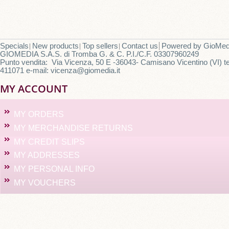
Specials
New products
Top sellers
Contact us
Powered by
GioMed
GIOMEDIA S.A.S. di Tromba G. & C. P.I./C.F. 03307960249
Punto vendita: Via Vicenza, 50 E -36043- Camisano Vicentino (VI) te
411071 e-mail: vicenza@giomedia.it
MY ACCOUNT
MY ORDERS
MY MERCHANDISE RETURNS
MY CREDIT SLIPS
MY ADDRESSES
MY PERSONAL INFO
MY VOUCHERS