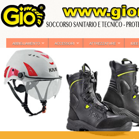
ABBIGLIAMENTO
ACCESSORI
ATTREZZATURE
IDEE
»
»
»