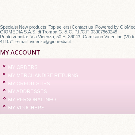
Specials
New products
Top sellers
Contact us
Powered by
GioMed
GIOMEDIA S.A.S. di Tromba G. & C. P.I./C.F. 03307960249
Punto vendita: Via Vicenza, 50 E -36043- Camisano Vicentino (VI) te
411071 e-mail: vicenza@giomedia.it
MY ACCOUNT
MY ORDERS
MY MERCHANDISE RETURNS
MY CREDIT SLIPS
MY ADDRESSES
MY PERSONAL INFO
MY VOUCHERS