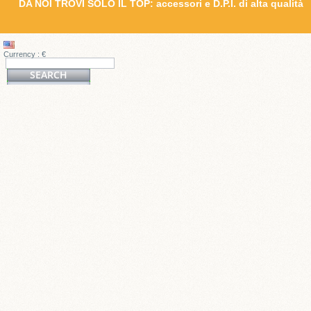
DA NOI TROVI SOLO IL TOP: accessori e D.P.I. di alta qualità
Currency : €