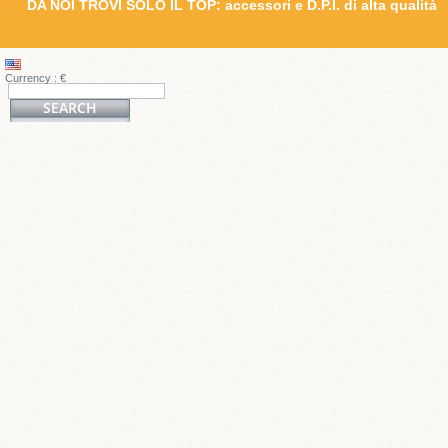
DA NOI TROVI SOLO IL TOP: accessori e D.P.I. di alta qualità
Currency : €