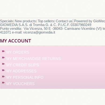
Specials
New products
Top sellers
Contact us
Powered by
GioMed
GIOMEDIA S.A.S. di Tromba G. & C. P.I./C.F. 03307960249
Punto vendita: Via Vicenza, 50 E -36043- Camisano Vicentino (VI) te
411071 e-mail: vicenza@giomedia.it
MY ACCOUNT
MY ORDERS
MY MERCHANDISE RETURNS
MY CREDIT SLIPS
MY ADDRESSES
MY PERSONAL INFO
MY VOUCHERS