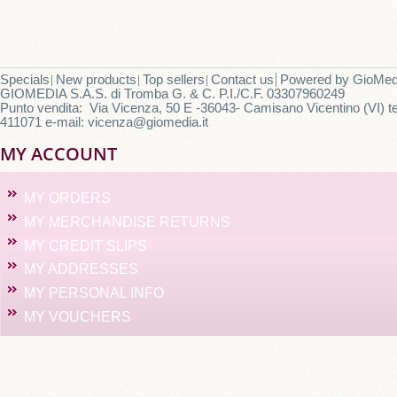
Specials
New products
Top sellers
Contact us
Powered by
GioMed
GIOMEDIA S.A.S. di Tromba G. & C. P.I./C.F. 03307960249
Punto vendita: Via Vicenza, 50 E -36043- Camisano Vicentino (VI) te
411071 e-mail: vicenza@giomedia.it
MY ACCOUNT
MY ORDERS
MY MERCHANDISE RETURNS
MY CREDIT SLIPS
MY ADDRESSES
MY PERSONAL INFO
MY VOUCHERS