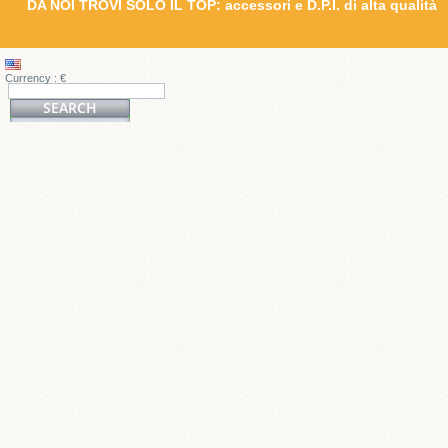
DA NOI TROVI SOLO IL TOP: accessori e D.P.I. di alta qualità
Currency : €