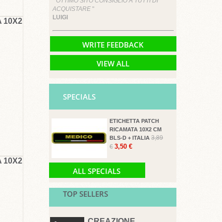
" OTTIMO SITO CONSIGLIO A TUTTI DI
ACQUISTARE
"
LUIGI
 10X2
WRITE FEEDBACK
VIEW ALL
SPECIALS
ETICHETTA PATCH
RICAMATA 10X2 CM
3,89
BLS-D + ITALIA
3,50 €
€
 10X2
ALL SPECIALS
TOP SELLERS
CREAZIONE