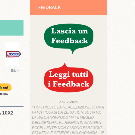
FEEDBACK
Etichetta...
PATCH...
PATCH 118...
CREAZIONE...
27-02-2025
" HO CHIESTO LA REALIZZAZIONE DI UNA
PATCH “QUASI DA ZERO”. IL RISULTATO:
 10X2
LA PATCH “RIPRODOTTA” È MEGLIO
DELLORIGINALE…RIFINITA IN MANIERA
ECCELLENTE! NON CI SONO PARAGONI…
GIOMEDIA È SEMPRE UNA GARANZIA…!!!