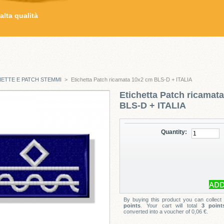
alta qualità
HETTE E PATCH STEMMI
>
Etichetta Patch ricamata 10x2 cm BLS-D + ITALIA
Etichetta Patch ricamat
BLS-D + ITALIA
Quantity:
By buying this product you can collect
points
. Your cart will total
3
point
converted into a voucher of
0,06 €
.