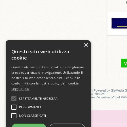
×
Questo sito web utilizza
cookie
V
Questo sito web utilizza i cookie per migliorare
la tua esperienza di navigazione. Utilizzando il
nostro sito web acconsenti a tutti i cookie in
conformità con la nostra policy per i cookie.
Leggi di più
Specials
New products
Top sellers
Contact us
Powered by
GioMedia 
GIOMEDIA S.A.S. di Tromba G. & C. P.I./C.F. 03307960249
Punto vendita: Via Vicenza, 50 E -36043- Camisano Vicentino (VI) tel. 04
STRETTAMENTE NECESSARI
MY ACCOUNT
PERFORMANCE
NON CLASSIFICATI
MY ORDERS
MY MERCHANDISE RETURNS