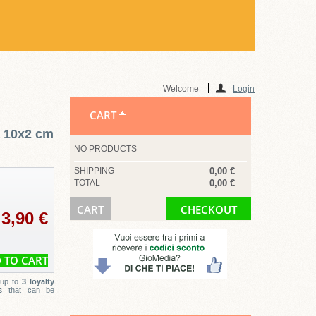
Welcome
Login
CART
a 10x2 cm
NO PRODUCTS
SHIPPING
0,00 €
TOTAL
0,00 €
CART
CHECKOUT
3,90 €
 up to
3
loyalty
s
that can be