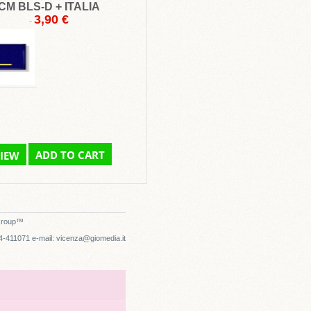
CM BLS-D + ITALIA
3,90 €
-
ADD TO CART
IEW
Group
™
44-411071 e-mail: vicenza@giomedia.it