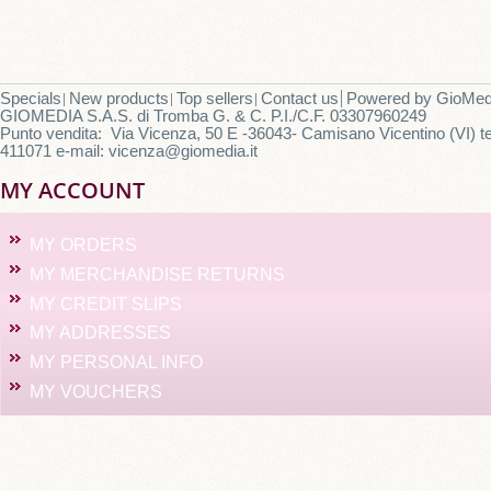
Specials
New products
Top sellers
Contact us
Powered by
GioMed
GIOMEDIA S.A.S. di Tromba G. & C. P.I./C.F. 03307960249
Punto vendita: Via Vicenza, 50 E -36043- Camisano Vicentino (VI) te
411071 e-mail: vicenza@giomedia.it
MY ACCOUNT
MY ORDERS
MY MERCHANDISE RETURNS
MY CREDIT SLIPS
MY ADDRESSES
MY PERSONAL INFO
MY VOUCHERS