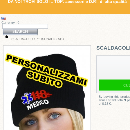
DA NOI TROVI SOLO IL TOP: accessori e D.P.I. di alta qualità
Currency : €
SCALDACOLLO PERSONALIZZATO
SCALDACOL
By buying this produ
Your cart will total
9
po
of
0,18 €
.