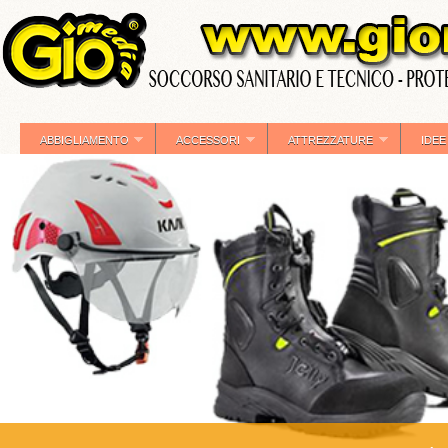
ABBIGLIAMENTO
ACCESSORI
ATTREZZATURE
IDEE
»
»
»