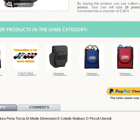
By buying this product you can collect
MAXIMIZE
points
. Your cart will total
19
point
converted into a voucher of
0,38 €
.
ER PRODUCTS IN THE SAME CATEGORY:
..
CINTURA...
Holster...
Holster...
Holster...
NFO
COMMENTS
ura Porta Torcia Di Medie Dimensioni E Coltello Multiuso O Piccoli Utensili.