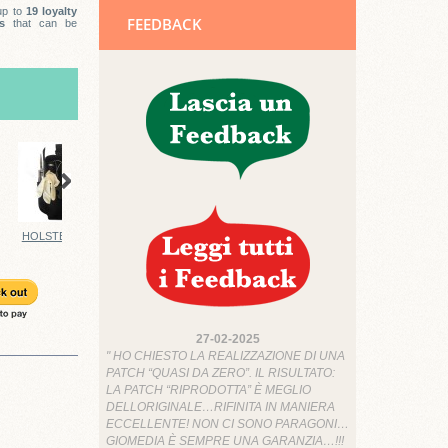
 up to
19
loyalty
FEEDBACK
s
that can be
HOLSTER MAXI
CINTURA 118...
CINTURA 112...
CINTURA 118...
27-02-2025
" HO CHIESTO LA REALIZZAZIONE DI UNA
PATCH “QUASI DA ZERO”. IL RISULTATO:
LA PATCH “RIPRODOTTA” È MEGLIO
DELLORIGINALE…RIFINITA IN MANIERA
ECCELLENTE! NON CI SONO PARAGONI…
GIOMEDIA È SEMPRE UNA GARANZIA…!!!