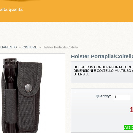
alta qualità
GLIAMENTO
>
CINTURE
>
Holster Portapila/Coltello
Holster Portapila/Coltell
HOLSTER IN CORDURA PORTA TORCI
DIMENSIONI E COLTELLO MULTIUSO 
UTENSILI.
Quantity: