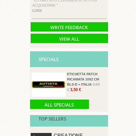
" OTTIMO SITO CONSIGLIO A TUTTI DI
ACQUISTARE
"
LUIGI
WRITE FEEDBACK
VIEW ALL
SPECIALS
ETICHETTA PATCH
RICAMATA 10X2 CM
3,89
BLS-D + ITALIA
3,50 €
€
ALL SPECIALS
TOP SELLERS
CREAZIONE