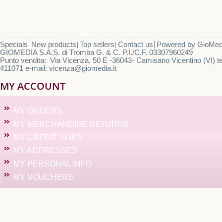
Specials
New products
Top sellers
Contact us
Powered by
GioMed
GIOMEDIA S.A.S. di Tromba G. & C. P.I./C.F. 03307960249
Punto vendita: Via Vicenza, 50 E -36043- Camisano Vicentino (VI) te
411071 e-mail: vicenza@giomedia.it
MY ACCOUNT
MY ORDERS
MY MERCHANDISE RETURNS
MY CREDIT SLIPS
MY ADDRESSES
MY PERSONAL INFO
MY VOUCHERS