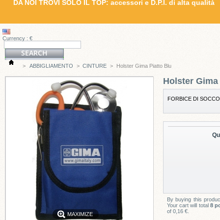
DA NOI TROVI SOLO IL TOP: accessori e D.P.I. di alta qualità
Currency : €
>
ABBIGLIAMENTO
>
CINTURE
>
Holster Gima Piatto Blu
Holster Gima 
FORBICE DI SOCCO
Qu
By buying this produ
Your cart will total
8
po
of
0,16 €
.
MAXIMIZE