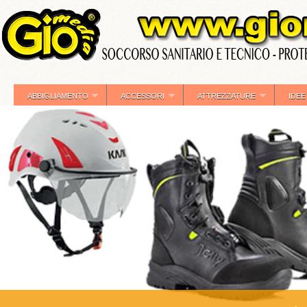
ABBIGLIAMENTO
ACCESSORI
ATTREZZATURE
IDEE
»
»
»