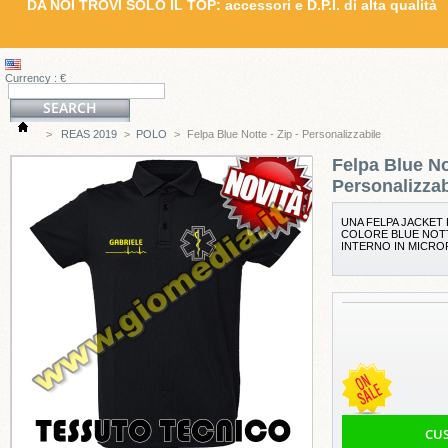
DA NOI TROVI SOLO IL TOP: accessori e D.P.I. di alta qualità
Currency : €
>
REAS 2019
>
POLO
>
Felpa Blue Notte - Zip - Personalizzabile
Felpa Blue Not
Personalizzab
UNA FELPA JACKET 
COLORE BLUE NOTT
INTERNO IN MICROP