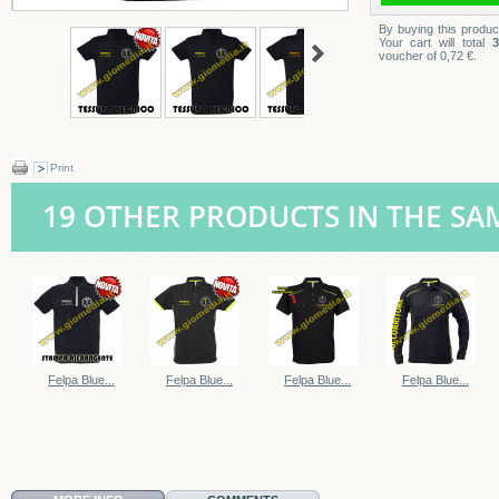
By buying this produc
Your cart will total
3
voucher of
0,72 €
.
Print
19 OTHER PRODUCTS IN THE SA
Felpa Blue...
Felpa Blue...
Felpa Blue...
Felpa Blue...