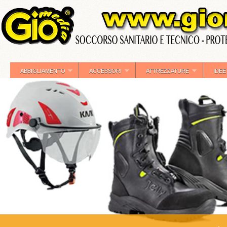
ABBIGLIAMENTO
ACCESSORI
ATTREZZATURE
IDEE
»
»
»