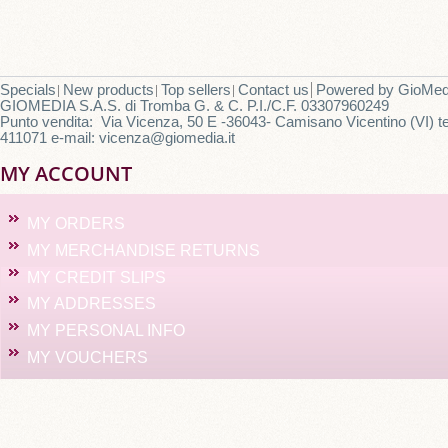
Specials
New products
Top sellers
Contact us
Powered by
GioMed
GIOMEDIA S.A.S. di Tromba G. & C. P.I./C.F. 03307960249
Punto vendita: Via Vicenza, 50 E -36043- Camisano Vicentino (VI) te
411071 e-mail: vicenza@giomedia.it
MY ACCOUNT
MY ORDERS
MY MERCHANDISE RETURNS
MY CREDIT SLIPS
MY ADDRESSES
MY PERSONAL INFO
MY VOUCHERS