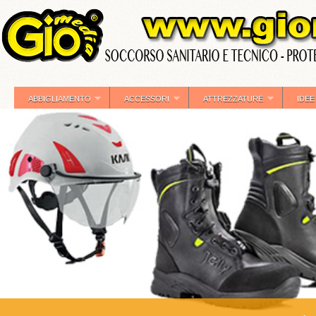
ABBIGLIAMENTO
ACCESSORI
ATTREZZATURE
IDEE
»
»
»