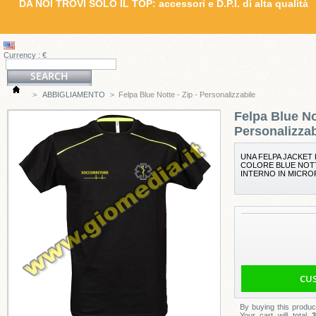
DA NOI TROVI SOLO IL TOP: accessori e D.P.I. di alta qualità
Currency : €
>
ABBIGLIAMENTO
>
Felpa Blue Notte - Zip - Personalizzabile
Felpa Blue Not
Personalizzab
UNA FELPA JACKET 
COLORE BLUE NOTT
INTERNO IN MICROP
By buying this produc
Your cart will total
3