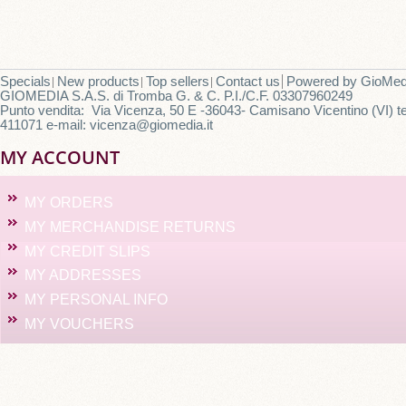
Specials
New products
Top sellers
Contact us
Powered by
GioMed
GIOMEDIA S.A.S. di Tromba G. & C. P.I./C.F. 03307960249
Punto vendita: Via Vicenza, 50 E -36043- Camisano Vicentino (VI) te
411071 e-mail: vicenza@giomedia.it
MY ACCOUNT
MY ORDERS
MY MERCHANDISE RETURNS
MY CREDIT SLIPS
MY ADDRESSES
MY PERSONAL INFO
MY VOUCHERS